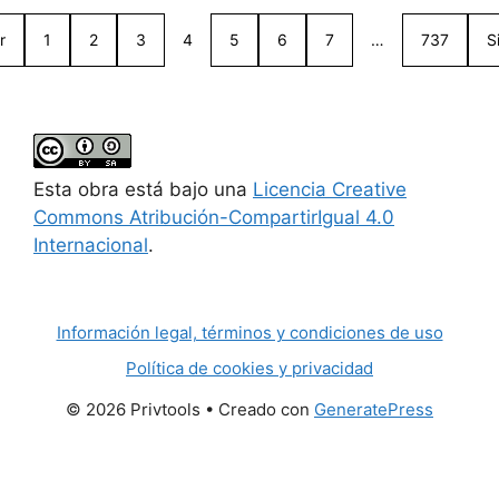
r
1
2
3
4
5
6
7
…
737
S
Esta obra está bajo una
Licencia Creative
Commons Atribución-CompartirIgual 4.0
Internacional
.
Información legal, términos y condiciones de uso
Política de cookies y privacidad
© 2026 Privtools
• Creado con
GeneratePress