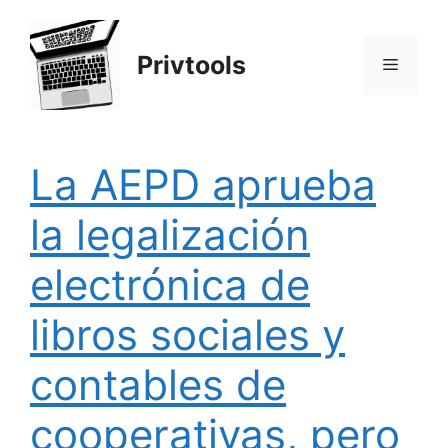
Saltar
al
Privtools
contenido
Menú
La AEPD aprueba
la legalización
electrónica de
libros sociales y
contables de
cooperativas, pero